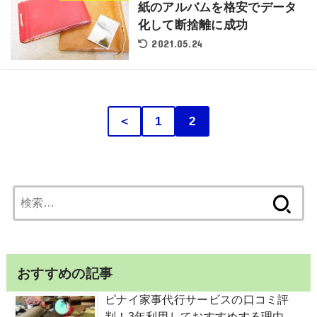
紙のアルバムを格安でデータ
化して断捨離に成功
2021.05.24
＜
1
2
検
索:
おすすめの記事
ピナイ家事代行サービスの口コミ評
判！3年利用しておすすめする理由